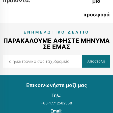
προϊόντα.
μια
προσφορά
τώρα
ΕΝΗΜΕΡΩΤΙΚΌ ΔΕΛΤΊΟ
ΠΑΡΑΚΑΛΟΎΜΕ ΑΦΉΣΤΕ ΜΉΝΥΜΑ
ΣΕ ΕΜΆΣ
Επικοινωνήστε μαζί μας
Τηλ.:
+86-17712582558
Email: