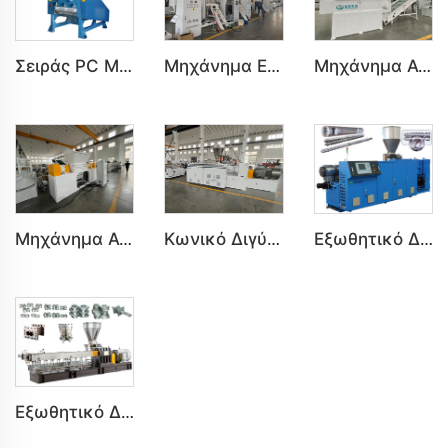
Μηχάνημα Εξαλείφτης Πλαστικού PVC Μολύβισμα και Τριβή
Σειράς PC Μηχάνημα Κατασπασμού για Κατασπασμό Πλαστικών PVC PE PP HDPE LDPE
Μηχάνημα Ανακύκλωσης Μονο-Αξόνα για Συντριβή Πλαστικού PVC PE HDPE LDPE
Μηχάνημα Ανακύκλωσης Διπλού Αξόνα για Συντριβή Πλαστικού PVC PE HDPE LDPE
Κωνικό Διγύρο Εξωθητικό Σειράς SJZ για Πλαστικά PVC PE
Εξωθητικό Διγύρο Παράλληλα Σειράς BRP Για Μηχάνημα Εξωθητικής PVC Πλαστικών
Εξωθητικό Διγύρο Παράλληλα Σειράς SHJ Για Μηχάνημα Εξωθητικής PVC Πλαστικών