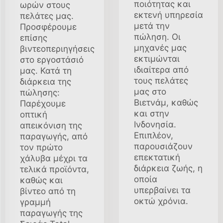
ποιότητας και
ωρών στους
εκτενή υπηρεσία
πελάτες μας.
μετά την
Προσφέρουμε
πώληση. Οι
επίσης
μηχανές μας
βιντεοπεριηγήσεις
εκτιμώνται
στο εργοστάσιό
ιδιαίτερα από
μας. Κατά τη
τους πελάτες
διάρκεια της
μας στο
πώλησης:
Βιετνάμ, καθώς
Παρέχουμε
και στην
οπτική
Ινδονησία.
απεικόνιση της
Επιπλέον,
παραγωγής, από
παρουσιάζουν
τον πρώτο
επεκτατική
χάλυβα μέχρι τα
διάρκεια ζωής, η
τελικά προϊόντα,
οποία
καθώς και
υπερβαίνει τα
βίντεο από τη
οκτώ χρόνια.
γραμμή
παραγωγής της