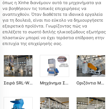
όπως η Xinhe διανέμουν αυτά τα μηχανήματα για
να βοηθήσουν τις τοπικές επιχειρήσεις να
αναπτυχθούν. Όταν διαθέτετε τα ιδανικά εργαλεία
για τη δουλειά, είναι πιο εύκολο να δημιουργήσετε
εξαιρετικά προϊόντα. Γνωρίζοντας πώς να
επιλέξετε το σωστό
διπλής ηλικοεξώδους εξωτήρας
πλαστικών
μπορεί να έχει τεράστια επίδραση στην
επιτυχία της επιχείρησής σας.
Σειρά SRL-W Οριζόντιος Ενοποιητής για Ενοποίηση Πλαστικού
Μηχάνημα Συντριβής Μεγάλου Μεγέθου για Συντριβή Πλαστικού PVC PE PP PS ABS
Οριζόντιο Μηχάνημα Κατασπασμού Σειράς SWP για Κατασπασμό Πλαστικών PVC PE PP