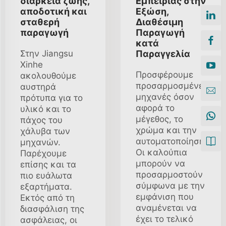
διάρκεια ζωής,
Εμπειρίας στην
αποδοτική και
Εξώση,
σταθερή
Διαθέσιμη
παραγωγή
Παραγωγή
κατά
Στην Jiangsu
Παραγγελία
Xinhe
Προσφέρουμε
ακολουθούμε
προσαρμοσμένες
αυστηρά
μηχανές όσον
πρότυπα για το
αφορά το
υλικό και το
μέγεθος, το
πάχος του
χρώμα και την
χάλυβα των
αυτοματοποίηση.
μηχανών.
Οι καλούπια
Παρέχουμε
μπορούν να
επίσης και τα
προσαρμοστούν
πιο ευάλωτα
σύμφωνα με την
εξαρτήματα.
εμφάνιση που
Εκτός από τη
αναμένεται να
διασφάλιση της
έχει το τελικό
ασφάλειας, οι