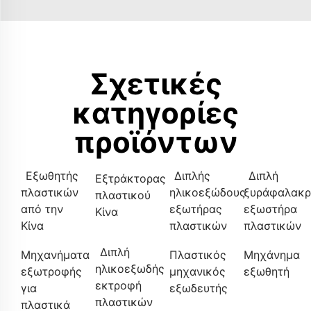
Σχετικές
κατηγορίες
προϊόντων
Εξωθητής
Διπλής
Διπλή
Εξτράκτορας
πλαστικών
ηλικοεξώδους
ξυράφαλακρ
πλαστικού
από την
εξωτήρας
εξωστήρα
Κίνα
Κίνα
πλαστικών
πλαστικών
Διπλή
Μηχανήματα
Πλαστικός
Μηχάνημα
ηλικοεξωδής
εξωτροφής
μηχανικός
εξωθητή
εκτροφή
για
εξωδευτής
πλαστικών
πλαστικά