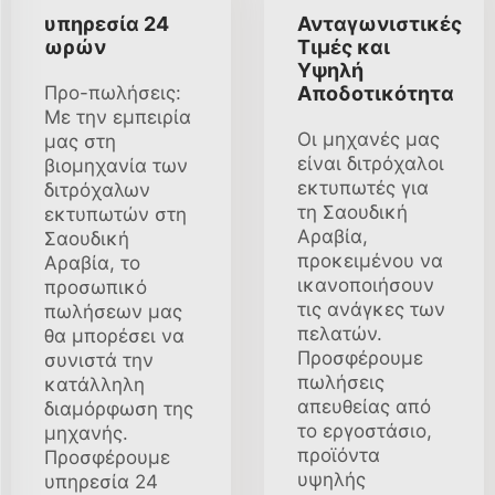
υπηρεσία 24
Ανταγωνιστικές
ωρών
Τιμές και
Υψηλή
Προ-πωλήσεις:
Αποδοτικότητα
Με την εμπειρία
Οι μηχανές μας
μας στη
είναι διτρόχαλοι
βιομηχανία των
εκτυπωτές για
διτρόχαλων
τη Σαουδική
εκτυπωτών στη
Αραβία,
Σαουδική
προκειμένου να
Αραβία, το
ικανοποιήσουν
προσωπικό
τις ανάγκες των
πωλήσεων μας
πελατών.
θα μπορέσει να
Προσφέρουμε
συνιστά την
πωλήσεις
κατάλληλη
απευθείας από
διαμόρφωση της
το εργοστάσιο,
μηχανής.
προϊόντα
Προσφέρουμε
υψηλής
υπηρεσία 24