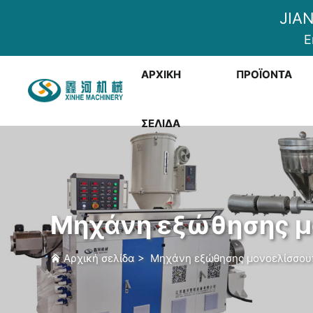
JIA
E
ΑΡΧΙΚΉ
ΠΡΟΪΌΝΤΑ
ΣΕΛΊΔΑ
Μηχάνη εξώθησης μ
Αρχική σελίδα
>
Μηχάνη εξώθησης μονοελίσσου