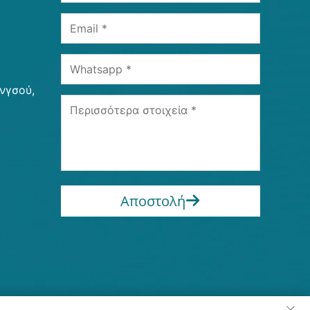
ανγσού,
Αποστολή