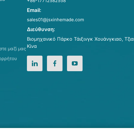
+86-17712582558
Email:
sales01@jsxinhemade.com
Διεύθυνση:
Βιομηχανικό Πάρκο Τάιξινγκ Χουάνγκιαο, Τζι
Κίνα
στε μαζί μας
πορρήτου