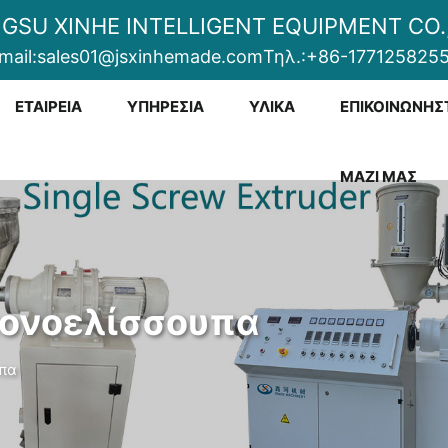
NGSU XINHE INTELLIGENT EQUIPMENT CO.,
mail:
sales01@jsxinhemade.com
Τηλ.:
+86-177125825
ΕΤΑΙΡΕΊΑ
ΥΠΗΡΕΣΊΑ
ΥΛΙΚΆ
ΕΠΙΚΟΙΝΩΝΉΣ
ΜΑΖΊ ΜΑΣ
ονοελίσσουπα
πα