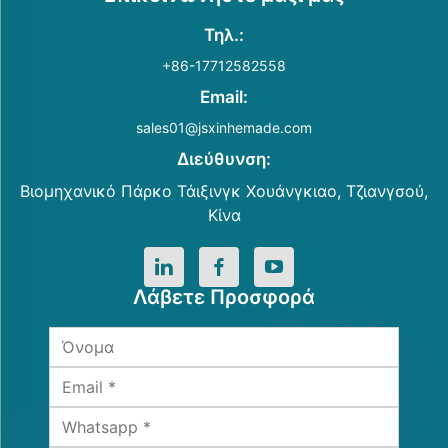
Τηλ.:
+86-17712582558
Email:
sales01@jsxinhemade.com
Διεύθυνση:
Βιομηχανικό Πάρκο Τάιξινγκ Χουάνγκιαο, Τζιανγσού,
Κίνα
Λάβετε Προσφορά