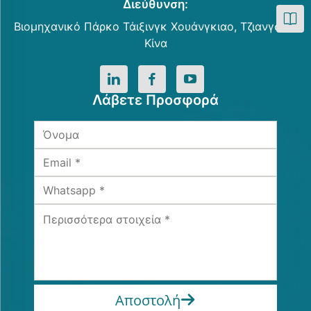
Διεύθυνση:
Βιομηχανικό Πάρκο Τάιξινγκ Χουάνγκιαο, Τζιανγσού,
Κίνα
Λάβετε Προσφορά
Αποστολή