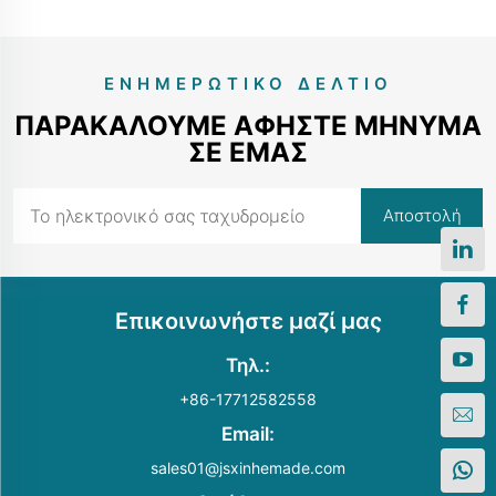
ΕΝΗΜΕΡΩΤΙΚΌ ΔΕΛΤΊΟ
ΠΑΡΑΚΑΛΟΎΜΕ ΑΦΉΣΤΕ ΜΉΝΥΜΑ
ΣΕ ΕΜΆΣ
Επικοινωνήστε μαζί μας
Τηλ.:
+86-17712582558
Email:
sales01@jsxinhemade.com