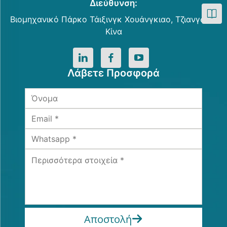
Διεύθυνση:
Βιομηχανικό Πάρκο Τάιξινγκ Χουάνγκιαο, Τζιανγσού,
Κίνα
Λάβετε Προσφορά
Αποστολή