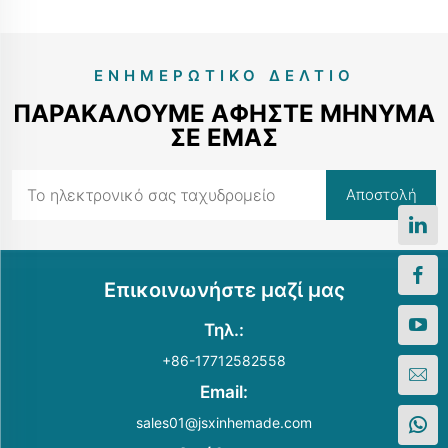
ΕΝΗΜΕΡΩΤΙΚΌ ΔΕΛΤΊΟ
ΠΑΡΑΚΑΛΟΎΜΕ ΑΦΉΣΤΕ ΜΉΝΥΜΑ
ΣΕ ΕΜΆΣ
Επικοινωνήστε μαζί μας
Τηλ.:
+86-17712582558
Email:
sales01@jsxinhemade.com