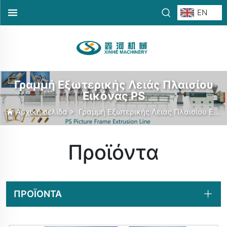
EN
Γραμμή Εξωτερικής Λειάς Πλαισίου
Εικόνας PS
Αρχική σελίδα
>
Γραμμή Εξωτερικής Λειάς Πλαισίου Εικόνας PS
Προϊόντα
ΠΡΟΪΌΝΤΑ