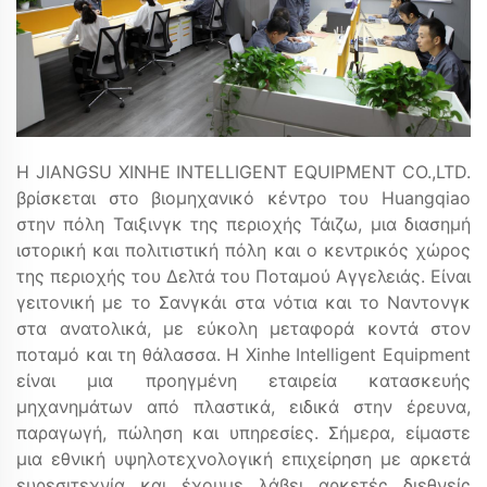
Η JIANGSU XINHE INTELLIGENT EQUIPMENT CO.,LTD.
βρίσκεται στο βιομηχανικό κέντρο του Huangqiao
στην πόλη Ταιξινγκ της περιοχής Τάιζω, μια διασημή
ιστορική και πολιτιστική πόλη και ο κεντρικός χώρος
της περιοχής του Δελτά του Ποταμού Αγγελειάς. Είναι
γειτονική με το Σανγκάι στα νότια και το Ναντονγκ
στα ανατολικά, με εύκολη μεταφορά κοντά στον
ποταμό και τη θάλασσα. Η Xinhe Intelligent Equipment
είναι μια προηγμένη εταιρεία κατασκευής
μηχανημάτων από πλαστικά, ειδικά στην έρευνα,
παραγωγή, πώληση και υπηρεσίες. Σήμερα, είμαστε
μια εθνική υψηλοτεχνολογική επιχείρηση με αρκετά
ευρεσιτεχνία και έχουμε λάβει αρκετές διεθνείς