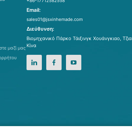
+86-17712582558
Email:
sales01@jsxinhemade.com
Διεύθυνση:
Βιομηχανικό Πάρκο Τάιξινγκ Χουάνγκιαο, Τζι
Κίνα
στε μαζί μας
πορρήτου