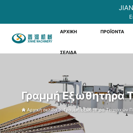
JIA
E
ΑΡΧΙΚΉ
ΠΡΟΪΌΝΤΑ
ΣΕΛΊΔΑ
Γραμμή Εξωθητήρα 
Αρχική σελίδα
>
Γραμμή Εξωθητήρα Τειχιακών 