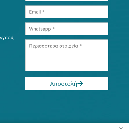
ανγσού,
Αποστολή