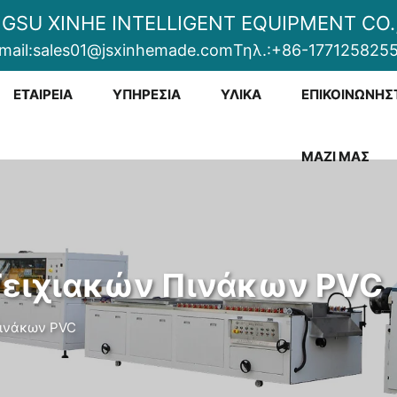
NGSU XINHE INTELLIGENT EQUIPMENT CO.,
mail:
sales01@jsxinhemade.com
Τηλ.:
+86-177125825
ΕΤΑΙΡΕΊΑ
ΥΠΗΡΕΣΊΑ
ΥΛΙΚΆ
ΕΠΙΚΟΙΝΩΝΉΣ
ΜΑΖΊ ΜΑΣ
Τειχιακών Πινάκων PVC
Πινάκων PVC