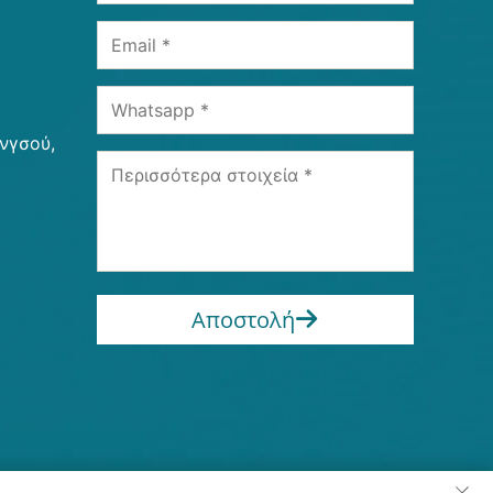
ανγσού,
Αποστολή