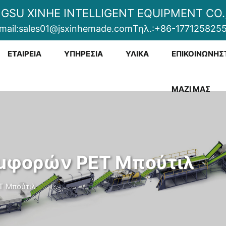
NGSU XINHE INTELLIGENT EQUIPMENT CO.,
mail:
sales01@jsxinhemade.com
Τηλ.:
+86-177125825
ΕΤΑΙΡΕΊΑ
ΥΠΗΡΕΣΊΑ
ΥΛΙΚΆ
ΕΠΙΚΟΙΝΩΝΉΣ
ΜΑΖΊ ΜΑΣ
υμφορών PET Μπούτιλ
T Μπούτιλ