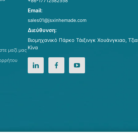
+86-17712582558
Email:
sales01@jsxinhemade.com
Διεύθυνση:
Βιομηχανικό Πάρκο Τάιξινγκ Χουάνγκιαο, Τζι
Κίνα
στε μαζί μας
πορρήτου