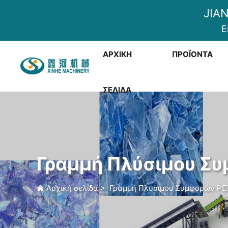
JIA
E
ΑΡΧΙΚΉ
ΠΡΟΪΌΝΤΑ
ΣΕΛΊΔΑ
Γραμμή Πλύσιμου Σ
Αρχική σελίδα
>
Γραμμή Πλύσιμου Συμφορών PE