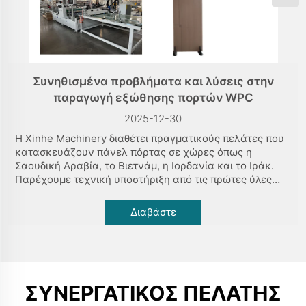
Συνηθισμένα προβλήματα και λύσεις στην
παραγωγή εξώθησης πορτών WPC
2025-12-30
Η Xinhe Machinery διαθέτει πραγματικούς πελάτες που
κατασκευάζουν πάνελ πόρτας σε χώρες όπως η
Σαουδική Αραβία, το Βιετνάμ, η Ιορδανία και το Ιράκ.
Παρέχουμε τεχνική υποστήριξη από τις πρώτες ύλες
μέχρι τα τελικά προϊόντα, βοηθώντας τους πελάτες να
αναπτυχθούν από το μηδέν σε δεκάδες γραμμές
Διαβάστε
παραγωγής πανέλ πόρτας...
Περισσότερα
ΣΥΝΕΡΓΑΤΙΚΌΣ ΠΕΛΆΤΗΣ