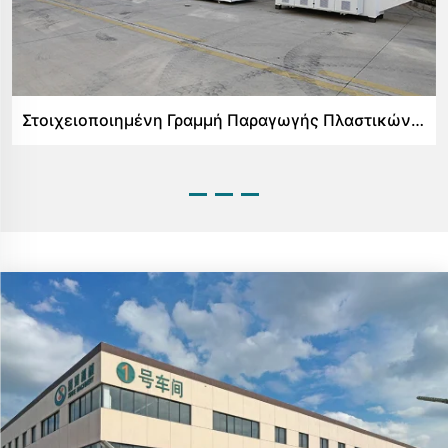
Στοιχειοποιημένη Γραμμή Παραγωγής Πλαστικών Τοιχών PVC WPC για Εσωτερική Κοσμήτικη