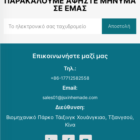
ΠΑΡΑΚΑΛΟΎΜΕ ΑΦΉΣΤΕ ΜΉΝΥΜΑ
ΣΕ ΕΜΆΣ
Επικοινωνήστε μαζί μας
Τηλ.:
+86-17712582558
Email:
sales01@jsxinhemade.com
Διεύθυνση:
Βιομηχανικό Πάρκο Τάιξινγκ Χουάνγκιαο, Τζιανγσού,
Κίνα