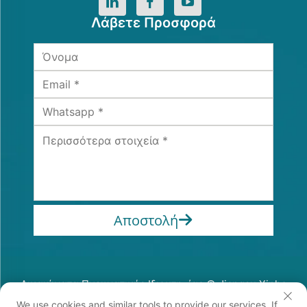
Λάβετε Προσφορά
Αποστολή
Δικαιώματα Πνευματικής Ιδιοκτησίας © Jiangsu Xinhe
Intelligent Equipment Co., Ltd. Πάντα Ρезερβε
We use cookies and similar tools to provide our services. If