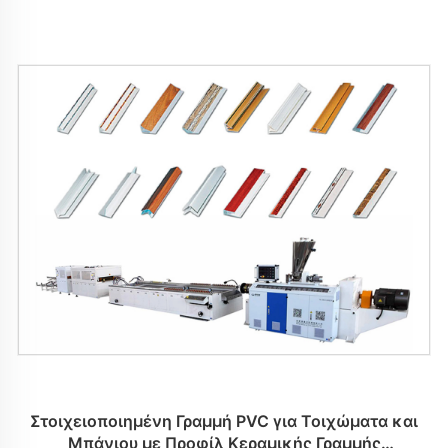
Στοιχειοποιημένη Γραμμή PVC για Τοιχώματα και
Μπάνιου με Προφίλ Κεραμικής Γραμμής