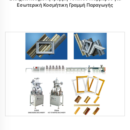
Εσωτερική Κοσμήτικη Γραμμή Παραγωγής