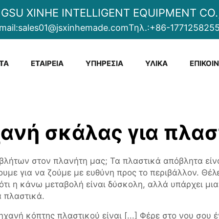
NGSU XINHE INTELLIGENT EQUIPMENT CO.,
mail:
sales01@jsxinhemade.com
Τηλ.:
+86-177125825
ΤΑ
ΕΤΑΙΡΕΊΑ
ΥΠΗΡΕΣΊΑ
ΥΛΙΚΆ
ΕΠΙΚΟΙ
ανή σκάλας για πλασ
βλήτων στον πλανήτη μας; Τα πλαστικά απόβλητα είν
υμε για να ζούμε με ευθύνη προς το περιβάλλον. Θέλ
ότι η κάνω μεταβολή είναι δύσκολη, αλλά υπάρχει μια
 πλαστικά.
ηχανή κόπτης πλαστικού είναι [...] Φέρε στο νου σου