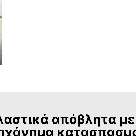
 PVC PE HDPE LDPE
λαστικά απόβλητα με 
ηχάνημα κατασπασμ