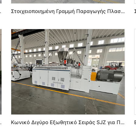
WPC για Κοιτάδες και Μπάνιο
Στοιχειοποιημένη Γραμμή Παραγωγής Πλαστικών Τοιχών PVC WPC για Εσωτερική Κοσμήτικη
ύ PE για Εξωτερικά Πάτινα & Κανάπες
Κωνικό Διγύρο Εξωθητικό Σειράς SJZ για Πλαστικά PVC PE