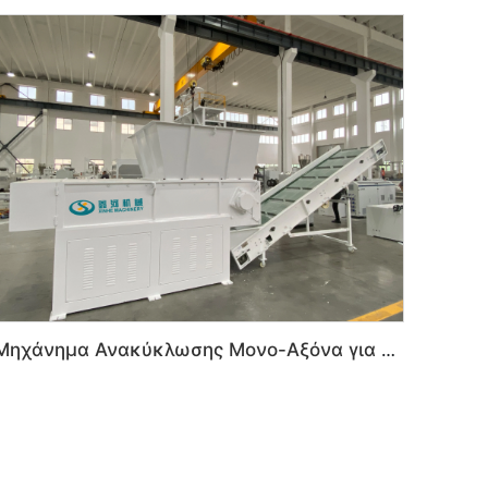
Μηχάνημα Ανακύκλωσης Μονο-Αξόνα για Συντριβή Πλαστικού PVC PE HDPE LDPE