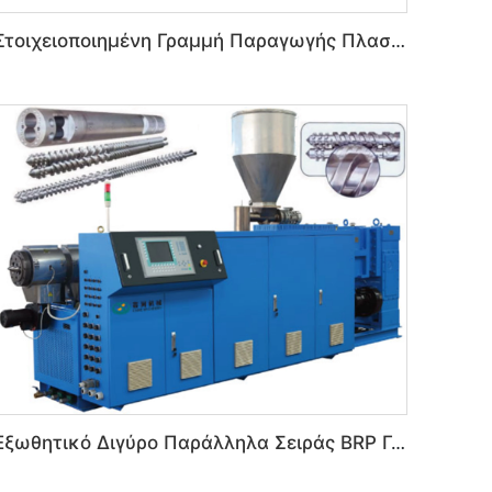
Στοιχειοποιημένη Γραμμή Παραγωγής Πλαστικών Αραιών Πάνελ PVC για Εσωτερική Κοσμήτικη
Εξωθητικό Διγύρο Παράλληλα Σειράς BRP Για Μηχάνημα Εξωθητικής PVC Πλαστικών