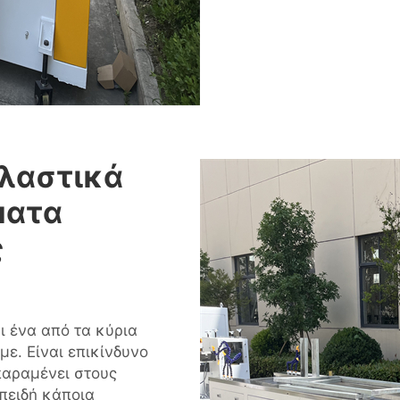
πλαστικά
ματα
ς
ι ένα από τα κύρια
ε. Είναι επικίνδυνο
παραμένει στους
επειδή κάποια