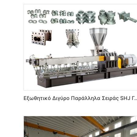
Εξωθητικό Διγύρο Παράλληλα Σειράς SHJ Για Μηχάνημα 