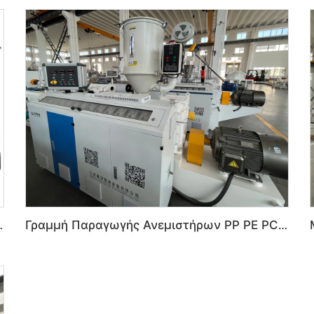
Εξωθητικής PVC Πλαστικών
Γραμμή Παραγωγής Ανεμιστήρων PP PE PC με Μονογύρο Πλαστικής Εξωθητικής Σειράς SJ