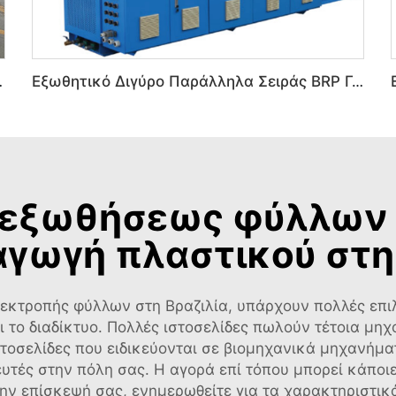
αστικά PVC PE
Εξωθητικό Διγύρο Παράλληλα Σειράς BRP Για Μηχάνημα Εξωθητικής PVC Πλαστικών
 εξωθήσεως φύλλων
αγωγή πλαστικού στη 
εκτροπής φύλλων στη Βραζιλία, υπάρχουν πολλές επιλ
 το διαδίκτυο. Πολλές ιστοσελίδες πωλούν τέτοια μηχ
 ιστοσελίδες που ειδικεύονται σε βιομηχανικά μηχανή
υτές στην πόλη σας. Η αγορά επί τόπου μπορεί κάποι
ν επίσκεψή σας, ενημερωθείτε για τα χαρακτηριστικά 