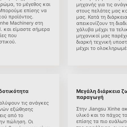
ρώμα, το μέγεθος και
μηχανής για τις ανά
 Μπορούμε επίσης να
στους πελάτες μας κα
ού προϊόντος.
μας. Κατά τη διάρκει
inhe Machinery στη
απεικονίζουν τη διαδ
td. και είμαστε σήμερα
χάλυβα μέχρι τα τελι
ίες που
μηχανικοί μας παρέχο
τικού.
διαρκή τεχνική υποστ
μέχρι το ολοκληρωμέ
δοτικότητα
Μεγάλη διάρκεια ζ
παραγωγή
αλύψουν τις ανάγκες
Στην Jiangsu Xinhe 
ανών εξώθησης
υλικό και το πάχος 
εις από το
επίσης τα πιο ευάλωτ
την πώληση. Οι