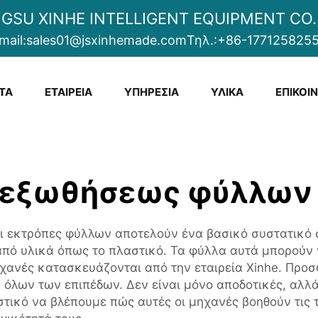
NGSU XINHE INTELLIGENT EQUIPMENT CO.,
mail:
sales01@jsxinhemade.com
Τηλ.:
+86-177125825
ΤΑ
ΕΤΑΙΡΕΊΑ
ΥΠΗΡΕΣΊΑ
ΥΛΙΚΆ
ΕΠΙΚΟΙ
εξωθήσεως φύλλων 
 εκτρόπες φύλλων αποτελούν ένα βασικό συστατικό σε
από υλικά όπως το πλαστικό. Τα φύλλα αυτά μπορούν 
χανές κατασκευάζονται από την εταιρεία Xinhe. Προσ
ς όλων των επιπέδων. Δεν είναι μόνο αποδοτικές, αλ
τικό να βλέπουμε πώς αυτές οι μηχανές βοηθούν τις τ