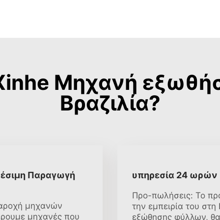
Xinhe Μηχανή εξωθ
Βραζιλία?
αθέσιμη Παραγωγή
υπηρεσία 24 ωρών
Προ-πωλήσεις: Το π
παροχή μηχανών
την εμπειρία του στη
έρουμε μηχανές που
εξώθησης φύλλων, θα