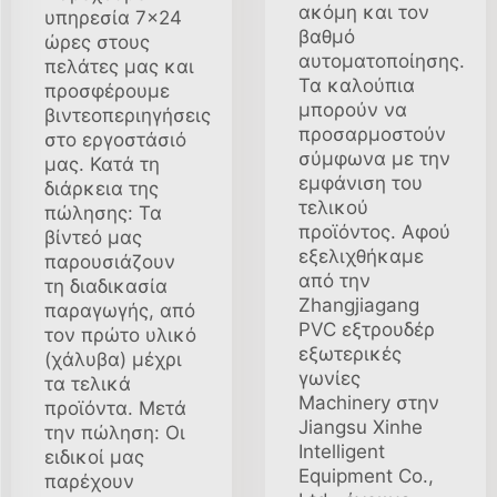
ακόμη και τον
υπηρεσία 7×24
βαθμό
ώρες στους
αυτοματοποίησης.
πελάτες μας και
Τα καλούπια
προσφέρουμε
μπορούν να
βιντεοπεριηγήσεις
προσαρμοστούν
στο εργοστάσιό
σύμφωνα με την
μας. Κατά τη
εμφάνιση του
διάρκεια της
τελικού
πώλησης: Τα
προϊόντος. Αφού
βίντεό μας
εξελιχθήκαμε
παρουσιάζουν
από την
τη διαδικασία
Zhangjiagang
παραγωγής, από
PVC εξτρουδέρ
τον πρώτο υλικό
εξωτερικές
(χάλυβα) μέχρι
γωνίες
τα τελικά
Machinery στην
προϊόντα. Μετά
Jiangsu Xinhe
την πώληση: Οι
Intelligent
ειδικοί μας
Equipment Co.,
παρέχουν