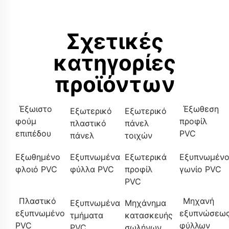
Σχετικές
κατηγορίες
προϊόντων
Έξωιστο
Έξωθεση
Εξωτερικό
Εξωτερικό
φούμ
προφίλ
πλαστικό
πάνελ
επιπέδου
PVC
πάνελ
τοιχών
Εξωθημένο
Εξυπνωμένα
Εξωτερικά
Εξυπνωμέν
φλοιό PVC
φύλλα PVC
προφίλ
γωνίο PVC
PVC
Πλαστικό
Μηχανή
Εξυπνωμένα
Μηχάνημα
εξυπνωμένο
εξυπνώσεω
τμήματα
κατασκευής
PVC
φύλλων
PVC
σωλήνων