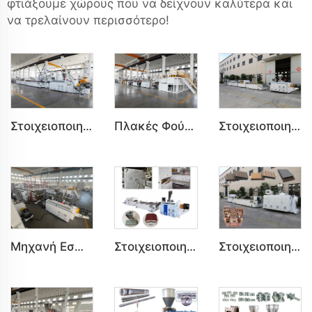
φτιάξουμε χώρους που να δείχνουν καλύτερα και
να τρελαίνουν περισσότερο!
Στοιχειοποιημένη Γραμμή Παραγωγής Πλαστικών Πάνελ Θυρών PVC WPC για Κοιτάδες και Μπάνιο
Πλακές Φούμ σε PVC Ημι-Δερμάτινες (WPC), Μηχανή Συνδιαβαθμισμένων Φούμ
Στοιχειοποιημένη Γραμμή Παραγωγής Πλαστικών Τοιχών PVC WPC για Εσωτερική Κοσμήτικη
Μηχανή Εσωτερικής Κοσμήτικης για Πλάκες PVC με Μάρμαρο, UV Πλάκες, UV Ιμιτάτιο Μάρμαρο
Στοιχειοποιημένη Γραμμή Παραγωγής Πλαισίων Θυρών PVC για Εσωτερική και Εξωτερική Κοσμήτικη
Στοιχειοποιημένη Γραμμή Παραγωγής Προφίλ Ξύλου-Πλαστικού PE για Εξωτερικά Πάτινα & Κανάπες