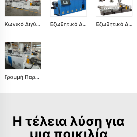
Κωνικό Διγύρο Εξωθητικό Σειράς SJZ για Πλαστικά PVC PE
Εξωθητικό Διγύρο Παράλληλα Σειράς BRP Για Μηχάνημα Εξωθητικής PVC Πλαστικών
Εξωθητικό Διγύρο Παράλληλα Σειράς SHJ Για Μηχάνημα Εξωθητικής PVC Πλαστικών
Γραμμή Παραγωγής Ανεμιστήρων PP PE PC με Μονογύρο Πλαστικής Εξωθητικής Σειράς SJ
Η τέλεια λύση για
μια ποικιλία