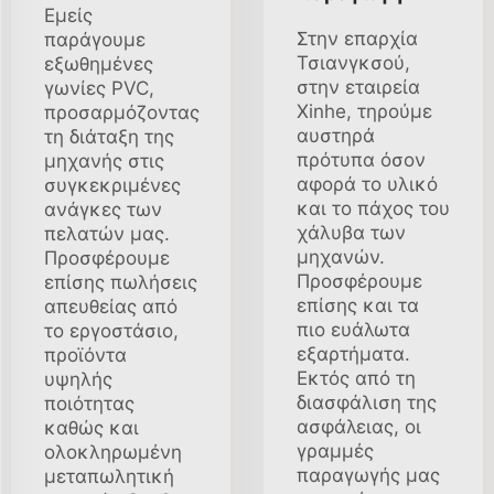
Εμείς
Στην επαρχία
παράγουμε
Τσιανγκσού,
εξωθημένες
στην εταιρεία
γωνίες PVC,
Xinhe, τηρούμε
προσαρμόζοντας
αυστηρά
τη διάταξη της
πρότυπα όσον
μηχανής στις
αφορά το υλικό
συγκεκριμένες
και το πάχος του
ανάγκες των
χάλυβα των
πελατών μας.
μηχανών.
Προσφέρουμε
Προσφέρουμε
επίσης πωλήσεις
επίσης και τα
απευθείας από
πιο ευάλωτα
το εργοστάσιο,
εξαρτήματα.
προϊόντα
Εκτός από τη
υψηλής
διασφάλιση της
ποιότητας
ασφάλειας, οι
καθώς και
γραμμές
ολοκληρωμένη
παραγωγής μας
μεταπωλητική