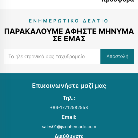
τώρα
ΕΝΗΜΕΡΩΤΙΚΌ ΔΕΛΤΊΟ
ΠΑΡΑΚΑΛΟΎΜΕ ΑΦΉΣΤΕ ΜΉΝΥΜΑ
ΣΕ ΕΜΆΣ
Επικοινωνήστε μαζί μας
Τηλ.:
+86-17712582558
Email:
sales01@jsxinhemade.com
Διεύθυνση: