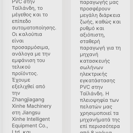
PVC στην
παραγωγής μας
Ταϊλάνδη, το
προσφέρουν
μέγεθος και το
μεγάλη διάρκεια
επίπεδο
ζωής, καθώς και
αυτοματοποίησης.
ρυθμό και
Οι καλούπια
αξιόπιστη,
είναι
σταθερή
προσαρμόσιμα,
παραγωγή για τη
ανάλογα με την
μηχανή
εμφάνιση του
κατασκευής
τελικού
σωλήνων
προϊόντος.
ηλεκτρικής
Έχουμε
εγκατάστασης
εξελιχθεί από
PVC στην
την
Ταϊλάνδη. Η
Zhangjiagang
πλειοψηφία των
Xinhe Machinery
πελατών μας
στη Jiangsu
χρησιμοποιεί τα
Xinhe Intelligent
μηχανήματά της
Equipment Co.,
επί περισσότερα
Ltd. και
από 8 χρόνια.