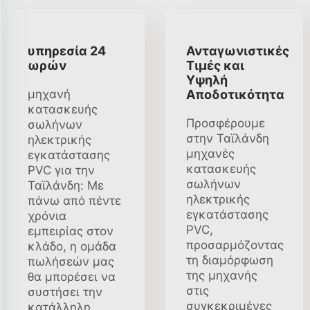
υπηρεσία 24
Ανταγωνιστικές
ωρών
Τιμές και
Υψηλή
μηχανή
Αποδοτικότητα
κατασκευής
Προσφέρουμε
σωλήνων
στην Ταϊλάνδη
ηλεκτρικής
μηχανές
εγκατάστασης
κατασκευής
PVC για την
σωλήνων
Ταϊλάνδη: Με
ηλεκτρικής
πάνω από πέντε
εγκατάστασης
χρόνια
PVC,
εμπειρίας στον
προσαρμόζοντας
κλάδο, η ομάδα
τη διαμόρφωση
πωλήσεών μας
της μηχανής
θα μπορέσει να
στις
συστήσει την
συγκεκριμένες
κατάλληλη