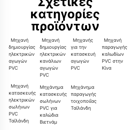
Σχετικές
κατηγορίες
προϊόντων
Μηχανή
Μηχανή
Μηχανής
Μηχανή
δημιουργίας
δημιουργίας
για την
παραγωγής
ηλεκτρικών
ηλεκτρικών
κατασκευή
καλωδίων
αγωγών
κανάλιων
αγωγών
PVC στην
PVC
αγωγών
PVC
Κίνα
PVC
Μηχανή
Μηχάνημα
Μηχάνημα
κατασκευής
κατασκευής
παραγωγής
ηλεκτρικών
σωλήνων
τοιχοποιΐας
σωλήνων
PVC για
Ταϊλάνδη
PVC
καλώδια
Ταϊλάνδη
Βιετνάμ