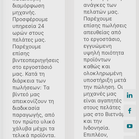
ανάγκες των
διαμόρφωση
πελατών μας.
μηχανής.
Παρέχουμε
Προσφέρουμε
επίσης πωλήσεις
υπηρεσία 24
απευθείας από
ωρών στους
το εργοστάσιο,
πελάτες μας.
εγγυώμενη
Παρέχουμε
υψηλή ποιότητα
επίσης
προϊόντων
βιντεοπεριηγήσεις
καθώς και
στο εργοστάσιό
ολοκληρωμένη
μας. Κατά τη
υποστήριξη μετά
διάρκεια των
την πώληση. Οι
πωλήσεων: Τα
μηχανές μας
βίντεό μας
είναι αγαπητές
απεικονίζουν τη
στους πελάτες
διαδικασία
μας στο Βιετνάμ
παραγωγής, από
και την
τον πρώτο υλικό
Ινδονησία.
χάλυβα μέχρι τα
Επιπλέον,
τελικά προϊόντα.