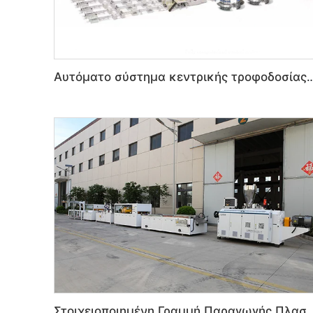
Αυτόματο σύστημα κεντρικής τροφοδοσίας μ
Στοιχειοποιημένη Γραμμή Παραγωγής Πλαστικών Τοιχών PVC W