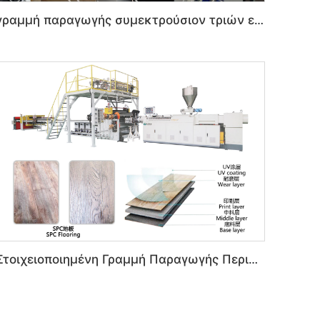
γραμμή παραγωγής συμεκτρούσιον τριών επιπέδων HDPE 20m/min
Στοιχειοποιημένη Γραμμή Παραγωγής Περιβαλλοντικών Πλακών SPC Καλτσίου-Πλαστικού