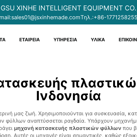
NGSU XINHE INTELLIGENT EQUIPMENT CO.,
mail:
sales01@jsxinhemade.com
Τηλ.:
+86-177125825
ΤΑ
ΕΤΑΙΡΕΊΑ
ΥΠΗΡΕΣΊΑ
ΥΛΙΚΆ
ΕΠΙΚΟΙ
ατασκευής πλαστικώ
Ινδονησία
ερινή μας ζωή. Χρησιμοποιούνται για συσκευασία, κα
ών φύλλων αναπτύσσεται ραγδαία. Υπάρχουν μηχανήμα
αράγει
μηχανή κατασκευής πλαστικών φύλλων
που β
ση. Αυτές οι μηχανές είναι σημαντικές, καθώς εξοικ