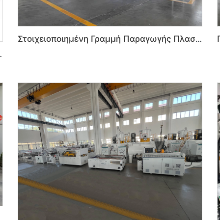
Στοιχειοποιημένη Γραμμή Παραγωγής Πλαστικών Πάνελ Θυρών PVC WPC για Κοιτάδες και Μπάνιο
ε εξυπνη τεχνολογία
PC για Εσωτερική Κοσμήτικη