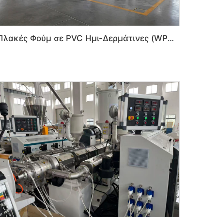
Πλακές Φούμ σε PVC Ημι-Δερμάτινες (WPC), Μηχανή Συνδιαβαθμισμένων Φούμ