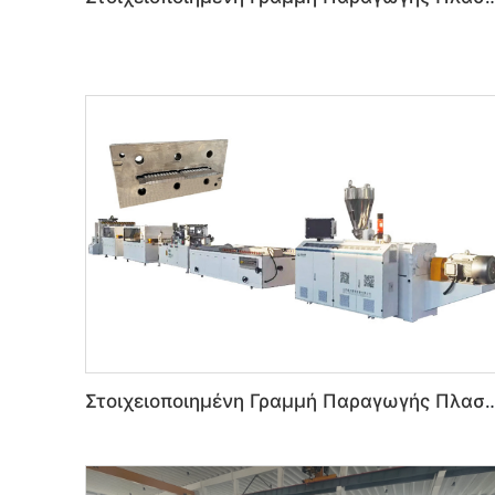
Στοιχειοποιημένη Γραμμή Παραγωγής Πλαστικών Αραιών Πάνελ P