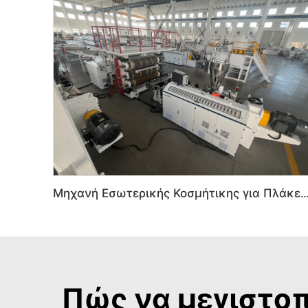
Μηχανή Εσωτερικής Κοσμήτικης για Πλάκες PVC με Μάρμαρο, UV Πλάκες, UV Ιμ
Πώς να μεγιστοπ