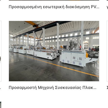
Προσαρμοσμένη εσωτερική διακόσμηση PVC πλαστική γραμμή παραγωγής οροφής υψηλής ταχύτητας
VC για Εσωτερική Κοσμήτικη
Προσαρμοστή Μηχανή Συσκευασίας Πλακών PVC, Κλωστών και Κουτιών Υποδημάτων